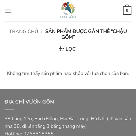
Bỏ
qua
0
nội
dung
TRANG CHỦ
/
SẢN PHẨM ĐƯỢC GẮN THẺ “CHẬU
GỐM”
LỌC
Không tìm thấy sản phẩm nào khớp với lựa chọn của bạn.
ĐỊA CHỈ VƯỜN GỐM
38 Lãng Yên, Bạch Đằng, Hai Bà Trưng, Hà Nội ( đi vào sân
nhà 38, đi lên tầng 3 bằng thang máy)
Hotline: 0768818388