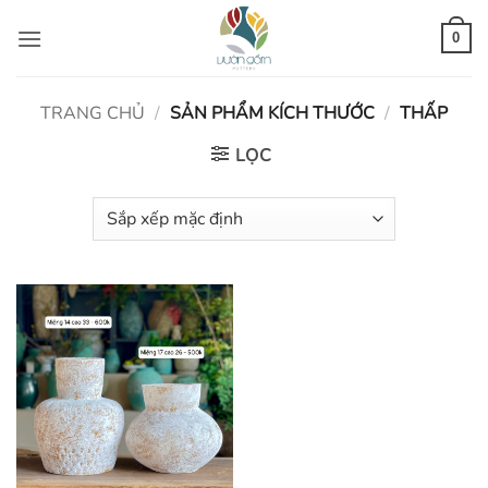
Bỏ
qua
0
nội
dung
TRANG CHỦ
/
SẢN PHẨM KÍCH THƯỚC
/
THẤP
LỌC