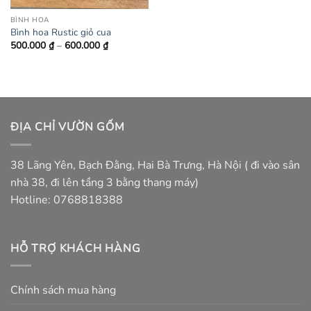
BÌNH HOA
Bình hoa Rustic giỏ cua
Khoảng
500.000
₫
–
600.000
₫
giá:
từ
500.000 ₫
đến
600.000 ₫
ĐỊA CHỈ VƯỜN GỐM
38 Lãng Yên, Bạch Đằng, Hai Bà Trưng, Hà Nội ( đi vào sân
nhà 38, đi lên tầng 3 bằng thang máy)
Hotline: 0768818388
HỖ TRỢ KHÁCH HÀNG
Chính sách mua hàng