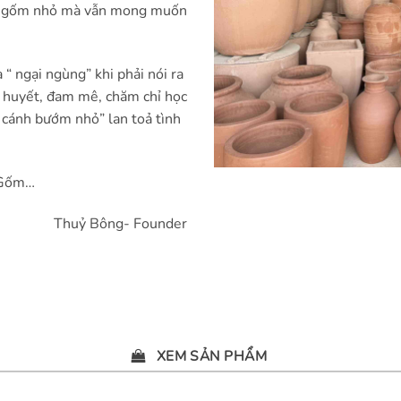
ng gốm nhỏ mà vẫn mong muốn
 “ ngại ngùng” khi phải nói ra
ệt huyết, đam mê, chăm chỉ học
“ cánh bướm nhỏ” lan toả tình
 Gốm…
Thuỷ Bông- Founder
XEM SẢN PHẨM