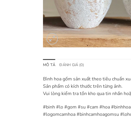
MÔ TẢ
ĐÁNH GIÁ (0)
Bình hoa gốm sản xuất theo tiêu chuẩn xu
Sản phẩm có kích thước trên từng ảnh.
Vui lòng kiểm tra tồn kho qua tin nhắn hoặ
#binh #lo #gom #su #cam #hoa #binhho
#logomcamhoa #binhcamhoagomsu #loho