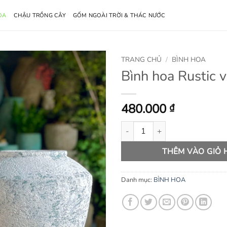
OA
CHẬU TRỒNG CÂY
GỐM NGOÀI TRỜI & THÁC NƯỚC
TRANG CHỦ
/
BÌNH HOA
Bình hoa Rustic 
480.000
₫
Bình hoa Rustic vai ngang số lư
THÊM VÀO GIỎ
Danh mục:
BÌNH HOA