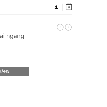
0
vai ngang
ợng
 HÀNG