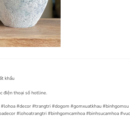
ất khẩu
c điện thoại số hotline.
a #lohoa #decor #trangtri #dogom #gomxuatkhau #binhgoms
adecor #lohoatrangtri #binhgomcamhoa #binhsucamhoa #v