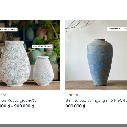
 HOA
BÌNH HOA
hoa Rustic giọt nước
Bình lò bao vai ngang nhỏ M9C4
Khoảng
000
₫
–
900.000
₫
900.000
₫
giá:
từ
280.000 ₫
đến
900.000 ₫