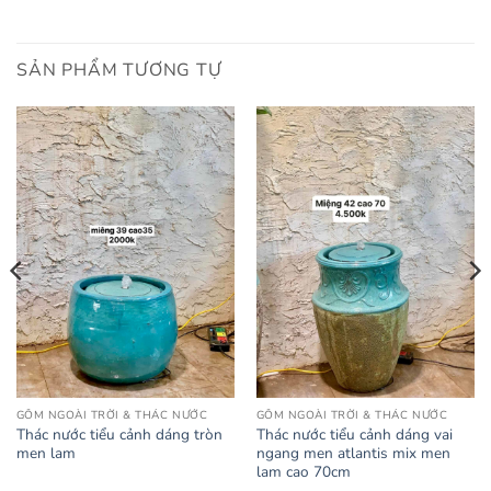
SẢN PHẨM TƯƠNG TỰ
GỐM NGOÀI TRỜI & THÁC NƯỚC
GỐM NGOÀI TRỜI & THÁC NƯỚC
Thác nước tiểu cảnh dáng tròn
Thác nước tiểu cảnh dáng vai
men lam
ngang men atlantis mix men
lam cao 70cm