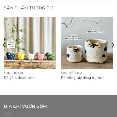
SẢN PHẨM TƯƠNG TỰ
CON THÚ GỐM
CON THÚ GỐM
Dê gốm decor mini
Bò trồng cây dáng trụ tròn
ĐỊA CHỈ VƯỜN GỐM