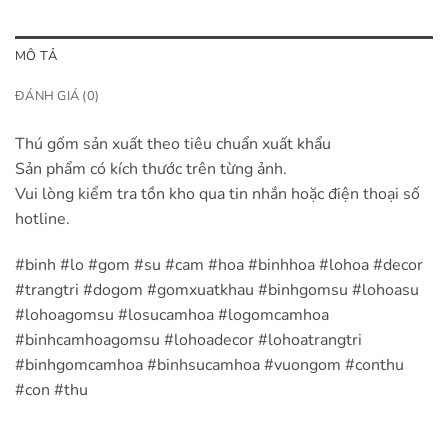
MÔ TẢ
ĐÁNH GIÁ (0)
Thú gốm sản xuất theo tiêu chuẩn xuất khẩu
Sản phẩm có kích thước trên từng ảnh.
Vui lòng kiểm tra tồn kho qua tin nhắn hoặc điện thoại số
hotline.
#binh #lo #gom #su #cam #hoa #binhhoa #lohoa #decor
#trangtri #dogom #gomxuatkhau #binhgomsu #lohoasu
#lohoagomsu #losucamhoa #logomcamhoa
#binhcamhoagomsu #lohoadecor #lohoatrangtri
#binhgomcamhoa #binhsucamhoa #vuongom #conthu
#con #thu