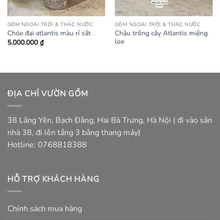
GỐM NGOÀI TRỜI & THÁC NƯỚC
GỐM NGOÀI TRỜI & THÁC NƯỚC
Chậu trồng cây Atlantis miệng
Chóe đại atlantis màu rỉ sắt
loe
5.000.000
₫
ĐỊA CHỈ VƯỜN GỐM
38 Lãng Yên, Bạch Đằng, Hai Bà Trưng, Hà Nội ( đi vào sân
nhà 38, đi lên tầng 3 bằng thang máy)
Hotline: 0768818388
HỖ TRỢ KHÁCH HÀNG
Chính sách mua hàng