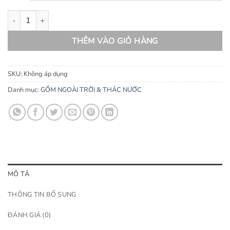
đến
Chậu atlantis trụ mắt cáo số lượng
1.800.000 ₫
THÊM VÀO GIỎ HÀNG
SKU:
Không áp dụng
Danh mục:
GỐM NGOÀI TRỜI & THÁC NƯỚC
MÔ TẢ
THÔNG TIN BỔ SUNG
ĐÁNH GIÁ (0)