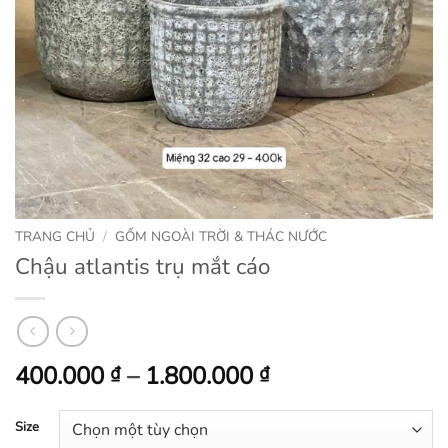
TRANG CHỦ
/
GỐM NGOÀI TRỜI & THÁC NƯỚC
Chậu atlantis trụ mắt cáo
Khoảng
400.000
–
1.800.000
₫
₫
giá:
từ
Size
400.000 ₫