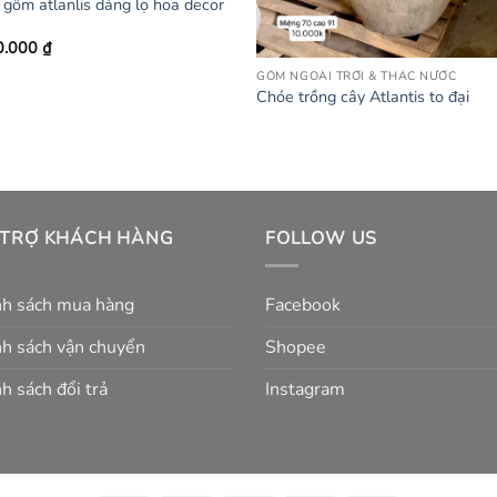
gốm atlanlis dáng lọ hoa decor
0.000
₫
GỐM NGOÀI TRỜI & THÁC NƯỚC
Chóe trồng cây Atlantis to đại
 TRỢ KHÁCH HÀNG
FOLLOW US
nh sách mua hàng
Facebook
h sách vận chuyển
Shopee
h sách đổi trả
Instagram