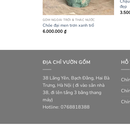
Chậu 
đẹp
3.50
THÁC NƯỚC
GỐM NGOÀI TRỜI & THÁC NƯỚC
hum men trổ
Chóe đại men trơn xanh trổ
6.000.000
₫
ĐỊA CHỈ VƯỜN GỐM
HỖ
38 Lãng Yên, Bạch Đằng, Hai Bà
Chí
Trưng, Hà Nội ( đi vào sân nhà
Chín
38, đi lên tầng 3 bằng thang
máy)
Chín
Hotline: 0768818388