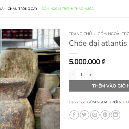
OA
CHẬU TRỒNG CÂY
GỐM NGOÀI TRỜI & THÁC NƯỚC
TRANG CHỦ
/
GỐM NGOÀI TRỜ
Chóe đại atlantis
5.000.000
₫
Chóe đại atlantis màu rỉ sắt số 
THÊM VÀO GIỎ
Danh mục:
GỐM NGOÀI TRỜI & TH