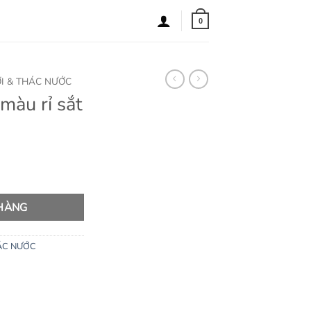
0
I & THÁC NƯỚC
 màu rỉ sắt
lượng
 HÀNG
ÁC NƯỚC