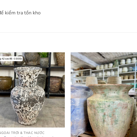
để kiểm tra tồn kho
GOÀI TRỜI & THÁC NƯỚC