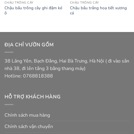
CHẬU TRỒNG CÂY
CHẬU TRỒNG CÂY
Chậu bầu trồng cây ghi đậm kẻ
Chậu bầu trắng hoạ tiết xương
ô
cá
ĐỊA CHỈ VƯỜN GỐM
38 Lãng Yên, Bạch Đằng, Hai Bà Trưng, Hà Nội ( đi vào sân
nhà 38, đi lên tầng 3 bằng thang máy)
Hotline: 0768818388
HỖ TRỢ KHÁCH HÀNG
Chính sách mua hàng
Chính sách vận chuyển