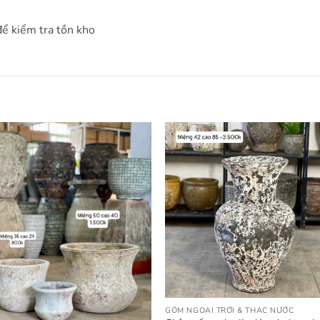
để kiểm tra tồn kho
GỐM NGOÀI TRỜI & THÁC NƯỚC