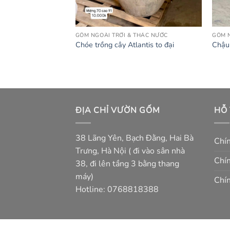
THÁC NƯỚC
GỐM NGOÀI TRỜI & THÁC NƯỚC
GỐM N
ảnh dáng bầu men
Chóe trồng cây Atlantis to đại
Chậu 
ĐỊA CHỈ VƯỜN GỐM
HỖ
38 Lãng Yên, Bạch Đằng, Hai Bà
Chí
Trưng, Hà Nội ( đi vào sân nhà
Chín
38, đi lên tầng 3 bằng thang
máy)
Chín
Hotline: 0768818388