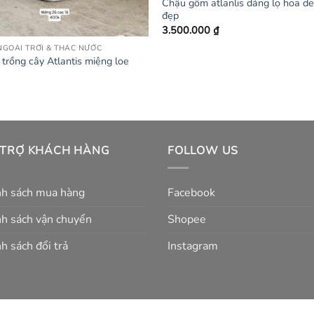
Chậu gốm atlanlis dáng lọ hoa de
đẹp
3.500.000
₫
GOÀI TRỜI & THÁC NƯỚC
trồng cây Atlantis miệng loe
 TRỢ KHÁCH HÀNG
FOLLOW US
nh sách mua hàng
Facebook
h sách vận chuyển
Shopee
h sách đổi trả
Instagram