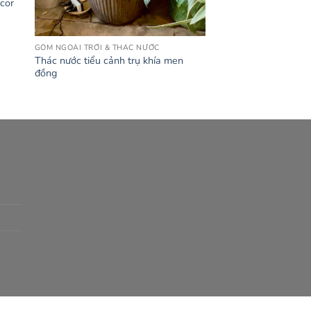
cor
GỐM NGOÀI TRỜI & THÁC NƯỚC
Thác nước tiểu cảnh trụ khía men
đồng