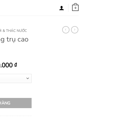
0
I & THÁC NƯỚC
g trụ cao
Khoảng
0.000
₫
giá:
từ
1.200.000 ₫
đến
ỉ sắt số lượng
2.500.000 ₫
 HÀNG