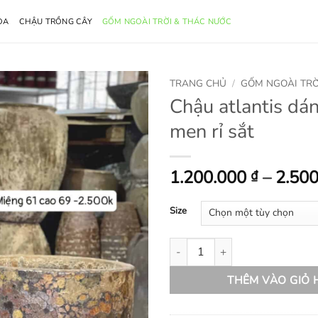
OA
CHẬU TRỒNG CÂY
GỐM NGOÀI TRỜI & THÁC NƯỚC
TRANG CHỦ
/
GỐM NGOÀI TRỜ
Chậu atlantis dán
men rỉ sắt
1.200.000
–
2.50
₫
Size
Chậu atlantis dáng trụ cao men r
THÊM VÀO GIỎ