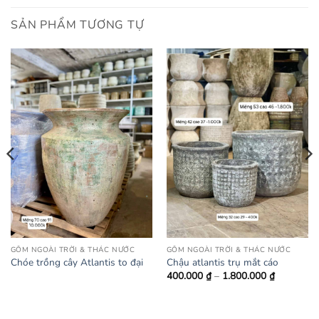
SẢN PHẨM TƯƠNG TỰ
GỐM NGOÀI TRỜI & THÁC NƯỚC
GỐM NGOÀI TRỜI & THÁC NƯỚC
Chóe trồng cây Atlantis to đại
Chậu atlantis trụ mắt cáo
Khoảng
400.000
₫
–
1.800.000
₫
giá:
từ
400.000 ₫
đến