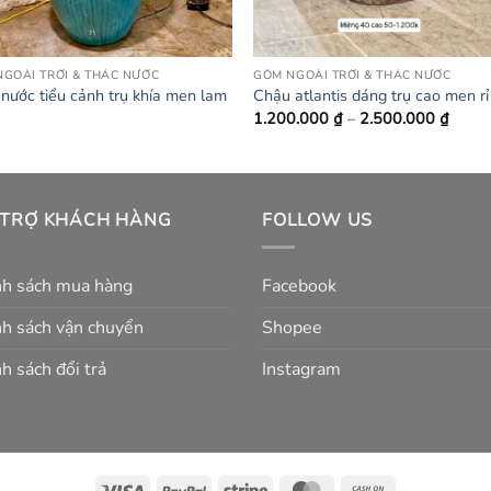
GOÀI TRỜI & THÁC NƯỚC
GỐM NGOÀI TRỜI & THÁC NƯỚC
nước tiểu cảnh trụ khía men lam
Chậu atlantis dáng trụ cao men rỉ
Khoả
1.200.000
₫
–
2.500.000
₫
giá:
từ
1.200
đến
2.500
 TRỢ KHÁCH HÀNG
FOLLOW US
nh sách mua hàng
Facebook
h sách vận chuyển
Shopee
h sách đổi trả
Instagram
Visa
PayPal
Stripe
MasterCard
Cash