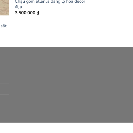
Chậu gốm atlanlis dáng lọ hoa decor
đẹp
3.500.000
₫
 sắt
ng
.000 ₫
.000 ₫