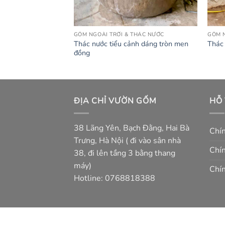
THÁC NƯỚC
GỐM NGOÀI TRỜI & THÁC NƯỚC
GỐM N
Thác nước tiểu cảnh dáng tròn men
hum men trổ
Thác 
đồng
ĐỊA CHỈ VƯỜN GỐM
HỖ
38 Lãng Yên, Bạch Đằng, Hai Bà
Chí
Trưng, Hà Nội ( đi vào sân nhà
Chín
38, đi lên tầng 3 bằng thang
máy)
Chín
Hotline: 0768818388