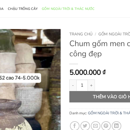
OA
CHẬU TRỒNG CÂY
GỐM NGOÀI TRỜI & THÁC NƯỚC
TRANG CHỦ
/
GỐM NGOÀI TRỜ
Chum gốm men c
công đẹp
5.000.000
₫
Chum gốm men chà thủ công đẹ
THÊM VÀO GIỎ
Danh mục:
GỐM NGOÀI TRỜI & TH