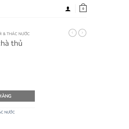
0
I & THÁC NƯỚC
hà thủ
p số lượng
 HÀNG
ÁC NƯỚC